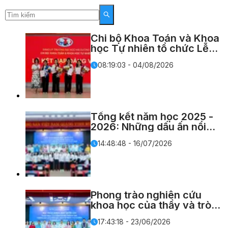
Chi bộ Khoa Toán và Khoa
học Tự nhiên tổ chức Lễ
kết nạp Đảng viên mới
08:19:03 - 04/08/2026
trước thềm năm học 2026
- 2027
Tổng kết năm học 2025 -
2026: Những dấu ấn nổi
bật của Khoa Toán & Khoa
14:48:48 - 16/07/2026
học Tự nhiên
Phong trào nghiên cứu
khoa học của thầy và trò
tại khoa Toán và Khoa học
17:43:18 - 23/06/2026
tự nhiên