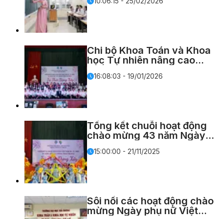
10:06:15 - 25/02/2026
Chi bộ Khoa Toán và Khoa
học Tự nhiên nâng cao
chất lượng công tác phát
16:08:03 - 19/01/2026
triển đảng viên
Tổng kết chuỗi hoạt động
chào mừng 43 năm Ngày
Nhà giáo Việt Nam 20/11
15:00:00 - 21/11/2025
Sôi nổi các hoạt động chào
mừng Ngày phụ nữ Việt