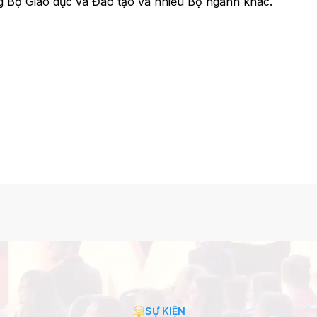
g Bộ Giáo dục và Đào tạo và nhiều Bộ ngành khác.
SỰ KIỆN