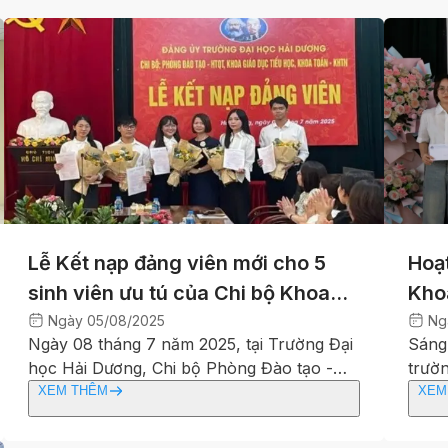
Lễ Kết nạp đảng viên mới cho 5
Hoạ
sinh viên ưu tú của Chi bộ Khoa
Kho
Toán và Khoa học Tự nhiên
với 
Ngày
05/08/2025
Ng
Ngày 08 tháng 7 năm 2025, tại Trường Đại
Sáng
học Hải Dương, Chi bộ Phòng Đào tạo -
trườ
HCTH, Khoa Giáo dục Tiểu học và Khoa
hoạt
XEM THÊM
XEM
Toán - KHTN đã long trọng tổ chức Lễ kết
Ngày 
nạp Đảng viên mới cho 23 quần chúng ưu
19/5