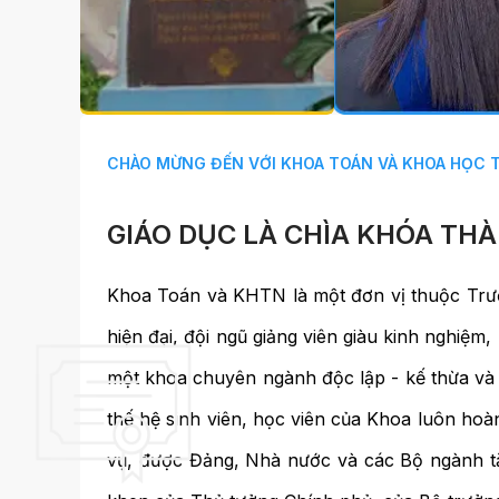
Preview
CHÀO MỪNG ĐẾN VỚI KHOA TOÁN VÀ KHOA HỌC T
GIÁO DỤC LÀ CHÌA KHÓA T
Khoa Toán và KHTN là một đơn vị thuộc Trư
hiện đại, đội ngũ giảng viên giàu kinh nghiệ
một khoa chuyên ngành độc lập - kế thừa và p
thế hệ sinh viên, học viên của Khoa luôn ho
vụ, được Đảng, Nhà nước và các Bộ ngành tặn