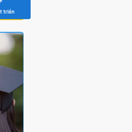
+
t triển