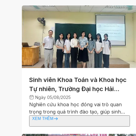
Preview
Sinh viên Khoa Toán và Khoa học
Tự nhiên, Trường Đại học Hải
Dương tích cực tham gia nghiên
Ngày
05/08/2025
Nghiên cứu khoa học đóng vai trò quan
cứu khoa học
trọng trong quá trình đào tạo, giúp sinh
viên phát triển tư duy logic, năng lực sáng
XEM THÊM
tạo và năng lực giải quyết vấn đề. Đối với
sinh viên Trường Đại học Hải Dương nói