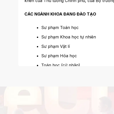
khen của Thủ tưởng Chính phủ, của Bộ trưởn
CÁC NGÀNH KHOA ĐANG ĐÀO TẠO
Sư phạm Toán học
Sư phạm Khoa học tự nhiên
Sư phạm Vật lí
Preview
Sư phạm Hóa học
Toán học (cử nhân)