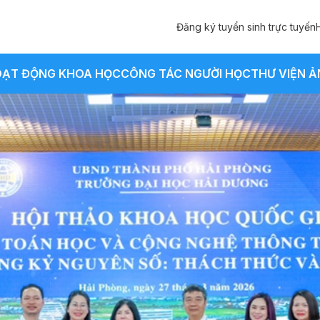
Đăng ký tuyển sinh trực tuyến
ẠT ĐỘNG KHOA HỌC
CÔNG TÁC NGƯỜI HỌC
THƯ VIỆN 