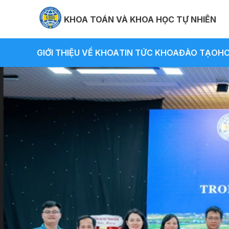
KHOA TOÁN VÀ KHOA HỌC TỰ NHIÊN
GIỚI THIỆU VỀ KHOA
TIN TỨC KHOA
ĐÀO TẠO
HO
Preview