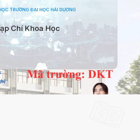
HỌC TRƯỜNG ĐẠI HỌC HẢI DƯƠNG
ạp Chí Khoa Học
OA HỌC TRƯỜNG ĐẠI HỌC HẢI DƯƠNG
Tạp Chí Khoa Học