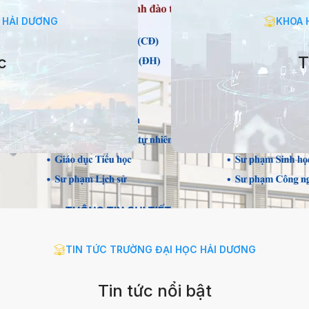
 HẢI DƯƠNG
KHOA 
c
T
HỌC HẢI DƯƠNG
KH
Tác
TIN TỨC TRƯỜNG ĐẠI HỌC HẢI DƯƠNG
Tin tức nổi bật