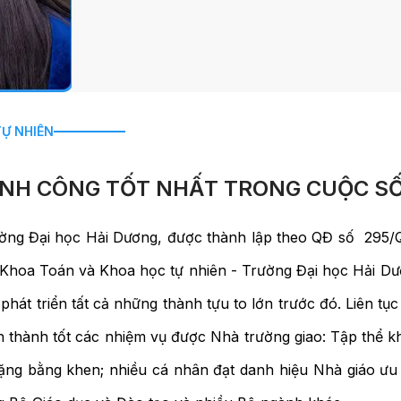
Ự NHIÊN
HÀNH CÔNG TỐT NHẤT TRONG CUỘC S
ờng Đại học Hải Dương, được thành lập theo QĐ số 295/
m, Khoa Toán và Khoa học tự nhiên - Trường Đại học Hải D
hát triển tất cả những thành tựu to lớn trước đó. Liên tục
àn thành tốt các nhiệm vụ được Nhà trường giao: Tập thể 
g bằng khen; nhiều cá nhân đạt danh hiệu Nhà giáo ưu t