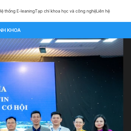
Hệ thống E-leaning
Tạp chí khoa học và công nghệ
Liên hệ
ẢNH KHOA