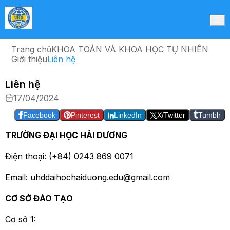
Trang chủ
KHOA TOÁN VÀ KHOA HỌC TỰ NHIÊN
Giới thiệu
Liên hệ
Liên hệ
17/04/2024
Facebook
Pinterest
LinkedIn
X/Twitter
Tumblr
TRƯỜNG ĐẠI HỌC HẢI DƯƠNG
Điện thoại: (+84) 0243 869 0071
Email: uhddaihochaiduong.edu@gmail.com
CƠ SỞ ĐÀO TẠO
Cơ sở 1: