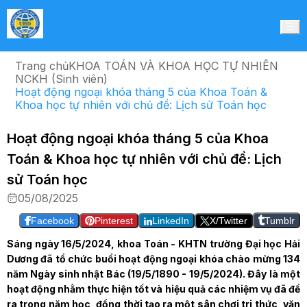
Trang chủ
KHOA TOÁN VÀ KHOA HỌC TỰ NHIÊN
NCKH (Sinh viên)
Hoạt động ngoại khóa tháng 5 của Khoa Toán &
Khoa học tự nhiên với chủ đề: Lịch sử Toán học
Hoạt động ngoại khóa tháng 5 của Khoa
Toán & Khoa học tự nhiên với chủ đề: Lịch
sử Toán học
05/08/2025
Facebook
Pinterest
LinkedIn
X/Twitter
Tumblr
Sáng ngày 16/5/2024, khoa Toán - KHTN trường Đại học Hải
Dương đã tổ chức buổi hoạt động ngoại khóa chào mừng 134
năm Ngày sinh nhật Bác (19/5/1890 - 19/5/2024). Đây là một
hoạt động nhằm thực hiện tốt và hiệu quả các nhiệm vụ đã đề
ra trong năm học, đồng thời tạo ra một sân chơi tri thức, văn