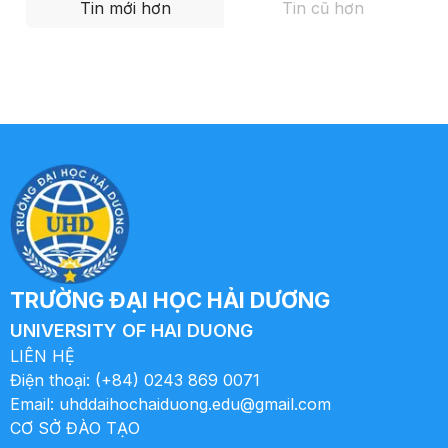
Tin mới hơn
Tin cũ hơn
TRƯỜNG ĐẠI HỌC HẢI DƯƠNG
UNIVERSITY OF HAI DUONG
LIÊN HỆ
Điện thoại:
(+84) 0243 869 0071
Email:
uhddaihochaiduong.edu@gmail.com
CƠ SỞ ĐÀO TẠO