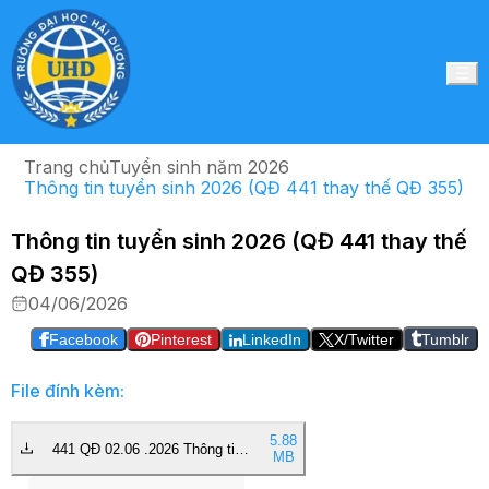
Trang chủ
Tuyển sinh năm 2026
Thông tin tuyển sinh 2026 (QĐ 441 thay thế QĐ 355)
Thông tin tuyển sinh 2026 (QĐ 441 thay thế
QĐ 355)
04/06/2026
Facebook
Pinterest
LinkedIn
X/Twitter
Tumblr
File đính kèm:
5.88
441 QĐ 02.06 .2026 Thông tin
MB
tuyển sinh 2026 (thay thế QĐ
355).pdf