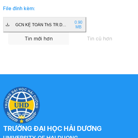
File đính kèm:
0.90
GCN KẾ TOÁN ThS TR.DH
MB
HẢI DƯƠNG.pdf
Tin mới hơn
Tin cũ hơn
TRƯỜNG ĐẠI HỌC HẢI DƯƠNG
UNIVERSITY OF HAI DUONG