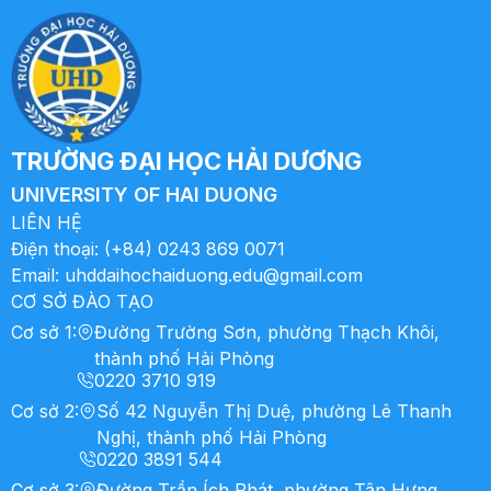
TRƯỜNG ĐẠI HỌC HẢI DƯƠNG
UNIVERSITY OF HAI DUONG
LIÊN HỆ
Điện thoại:
(+84) 0243 869 0071
Email:
uhddaihochaiduong.edu@gmail.com
CƠ SỞ ĐÀO TẠO
Cơ sở 1
:
Đường Trường Sơn, phường Thạch Khôi,
thành phố Hải Phòng
0220 3710 919
Cơ sở 2
:
Số 42 Nguyễn Thị Duệ, phường Lê Thanh
Nghị, thành phố Hải Phòng
0220 3891 544
Cơ sở 3
:
Đường Trần Ích Phát, phường Tân Hưng,